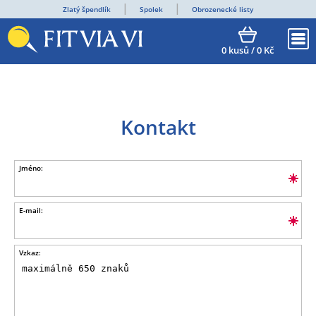
Zlatý špendlík
Spolek
Obrozenecké listy
0
kusů /
0
Kč
Kontakt
Jméno:
E-mail:
Vzkaz: