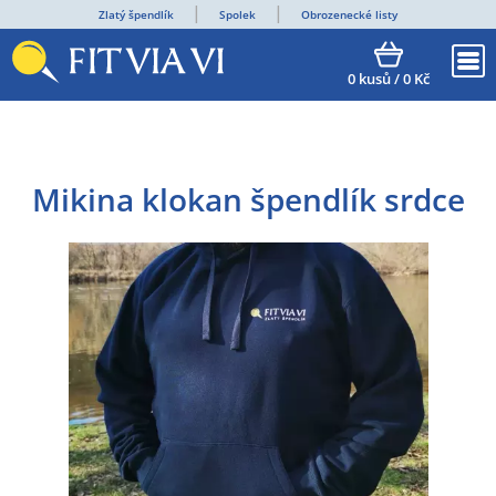
Zlatý špendlík
Spolek
Obrozenecké listy
0
kusů /
0
Kč
Mikina klokan špendlík srdce